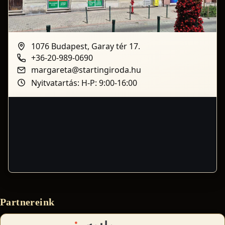
1076 Budapest, Garay tér 17.
+36-20-989-0690
margareta@startingiroda.hu
Nyitvatartás: H-P: 9:00-16:00
Partnereink