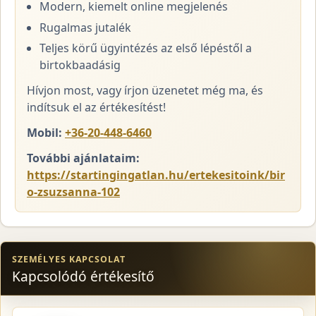
Modern, kiemelt online megjelenés
Rugalmas jutalék
Teljes körű ügyintézés az első lépéstől a
birtokbaadásig
Hívjon most, vagy írjon üzenetet még ma, és
indítsuk el az értékesítést!
Mobil:
+36-20-448-6460
További ajánlataim:
https://startingingatlan.hu/ertekesitoink/bir
o-zsuzsanna-102
SZEMÉLYES KAPCSOLAT
Kapcsolódó értékesítő