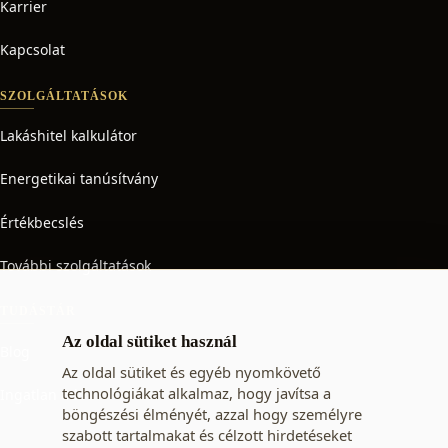
Karrier
Kapcsolat
SZOLGÁLTATÁSOK
Lakáshitel kalkulátor
Energetikai tanúsítvány
Értékbecslés
További szolgáltatások
TUDÁSTÁR
Az oldal sütiket használ
Blog
Az oldal sütiket és egyéb nyomkövető
technológiákat alkalmaz, hogy javítsa a
Ingatlan adó
böngészési élményét, azzal hogy személyre
szabott tartalmakat és célzott hirdetéseket