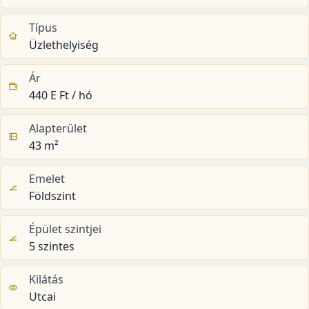
Típus
Üzlethelyiség
Ár
440 E Ft / hó
Alapterület
43 m²
Emelet
Földszint
Épület szintjei
5 szintes
Kilátás
Utcai