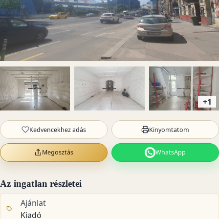
+1
Kedvencekhez adás
Kinyomtatom
Megosztás
WhatsApp
Az ingatlan részletei
Ajánlat
Kiadó