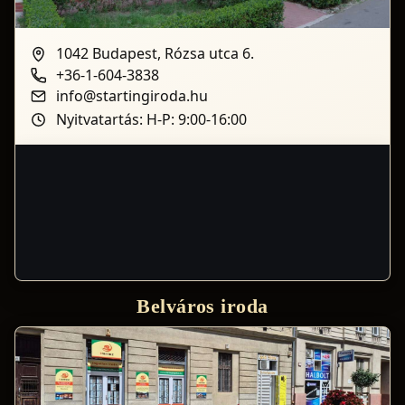
1042 Budapest, Rózsa utca 6.
+36-1-604-3838
info@startingiroda.hu
Nyitvatartás: H-P: 9:00-16:00
Belváros iroda