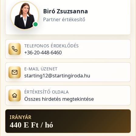
Biró Zsuzsanna
Partner értékesítő
TELEFONOS ÉRDEKLŐDÉS
+36-20-448-6460
E-MAIL ÜZENET
starting12@startingiroda.hu
ÉRTÉKESÍTŐ OLDALA
Összes hirdetés megtekintése
IRÁNYÁR
440 E Ft / hó