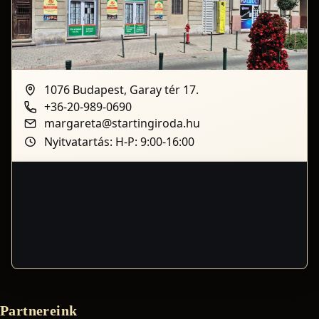
1076 Budapest, Garay tér 17.
+36-20-989-0690
margareta@startingiroda.hu
Nyitvatartás: H-P: 9:00-16:00
Partnereink