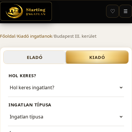
♡
☰
Főoldal
/
Kiadó ingatlanok
/
Budapest III. kerület
Kiadó ingatlanok – Budapest
ELADÓ
KIADÓ
HOL KERES?
INGATLAN TÍPUSA