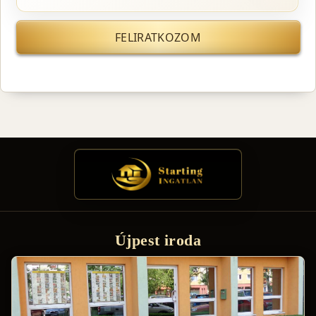
FELIRATKOZOM
Újpest iroda