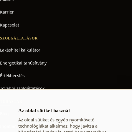
Karrier
Kapcsolat
SZOLGÁLTATÁSOK
Lakáshitel kalkulátor
Energetikai tanúsítvány
Értékbecslés
További szolgáltatások
TUDÁSTÁR
Az oldal sütiket használ
Blog
Az oldal sütiket és egyéb nyomkövető
technológiákat alkalmaz, hogy javítsa a
Ingatlan adó