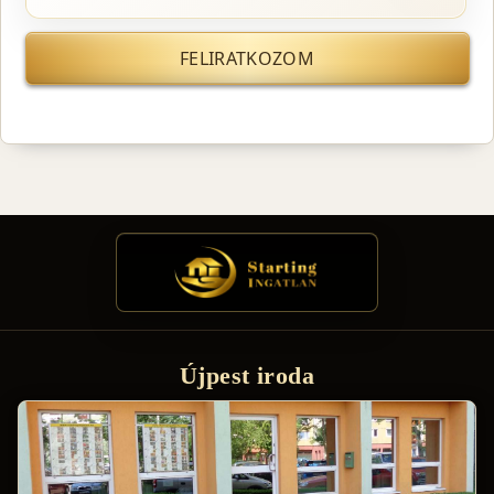
FELIRATKOZOM
Újpest iroda