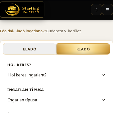
♡
☰
Főoldal
/
Kiadó ingatlanok
/
Budapest V. kerület
Kiadó ingatlanok – Budapest
ELADÓ
KIADÓ
HOL KERES?
INGATLAN TÍPUSA