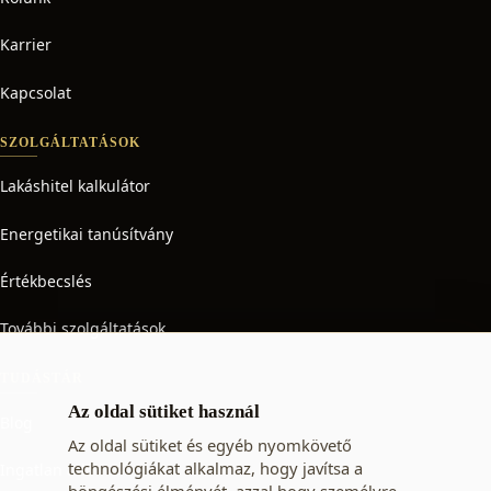
Karrier
Kapcsolat
SZOLGÁLTATÁSOK
Lakáshitel kalkulátor
Energetikai tanúsítvány
Értékbecslés
További szolgáltatások
TUDÁSTÁR
Az oldal sütiket használ
Blog
Az oldal sütiket és egyéb nyomkövető
technológiákat alkalmaz, hogy javítsa a
Ingatlan adó