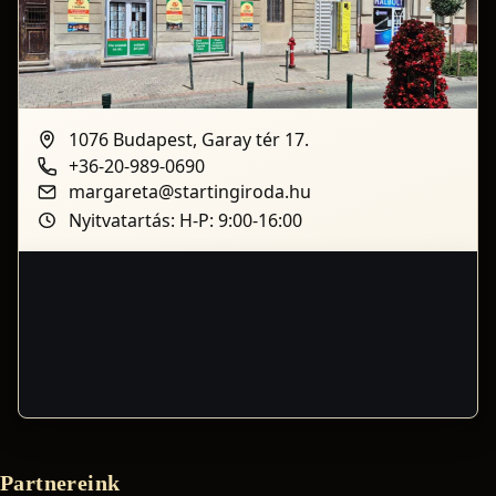
1076 Budapest, Garay tér 17.
+36-20-989-0690
margareta@startingiroda.hu
Nyitvatartás: H-P: 9:00-16:00
Partnereink