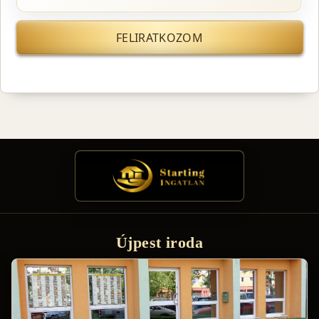
FELIRATKOZOM
Újpest iroda