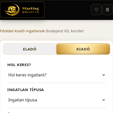
♡
☰
Főoldal
/
Kiadó ingatlanok
/
Budapest XII. kerület
Kiadó ingatlanok – Budapest
ELADÓ
KIADÓ
HOL KERES?
INGATLAN TÍPUSA