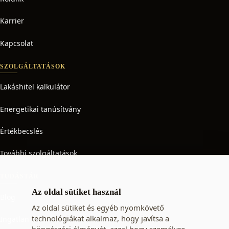
Karrier
Kapcsolat
SZOLGÁLTATÁSOK
Lakáshitel kalkulátor
Energetikai tanúsítvány
Értékbecslés
További szolgáltatások
TUDÁSTÁR
Az oldal sütiket használ
Blog
Az oldal sütiket és egyéb nyomkövető
technológiákat alkalmaz, hogy javítsa a
Ingatlan adó