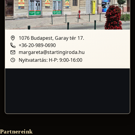
1076 Budapest, Garay tér 17.
+36-20-989-0690
margareta@startingiroda.hu
Nyitvatartás: H-P: 9:00-16:00
Partnereink