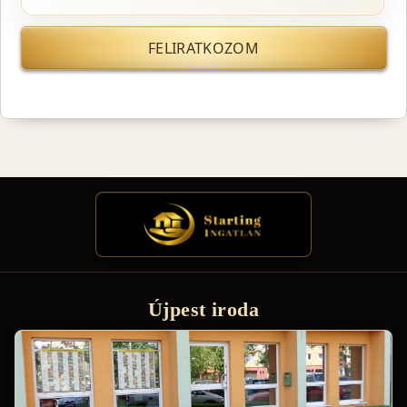
FELIRATKOZOM
Újpest iroda