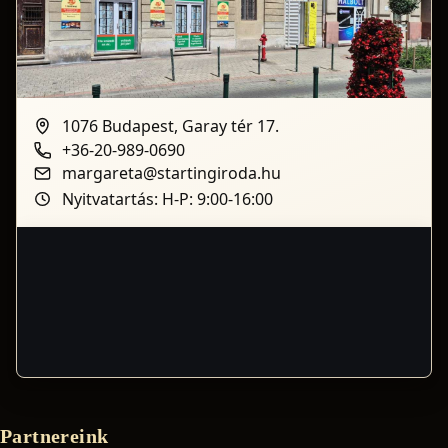
1076 Budapest, Garay tér 17.
+36-20-989-0690
margareta@startingiroda.hu
Nyitvatartás: H-P: 9:00-16:00
Partnereink