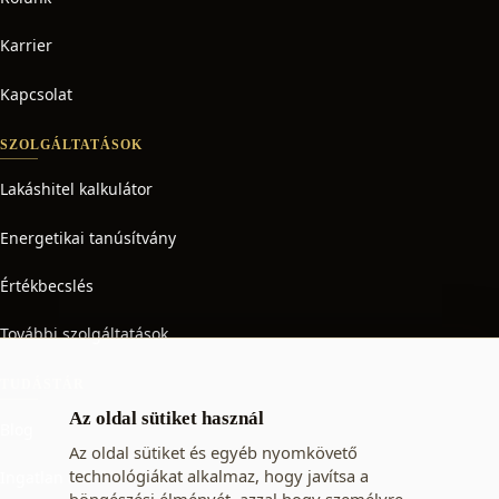
Karrier
Kapcsolat
SZOLGÁLTATÁSOK
Lakáshitel kalkulátor
Energetikai tanúsítvány
Értékbecslés
További szolgáltatások
TUDÁSTÁR
Az oldal sütiket használ
Blog
Az oldal sütiket és egyéb nyomkövető
technológiákat alkalmaz, hogy javítsa a
Ingatlan adó