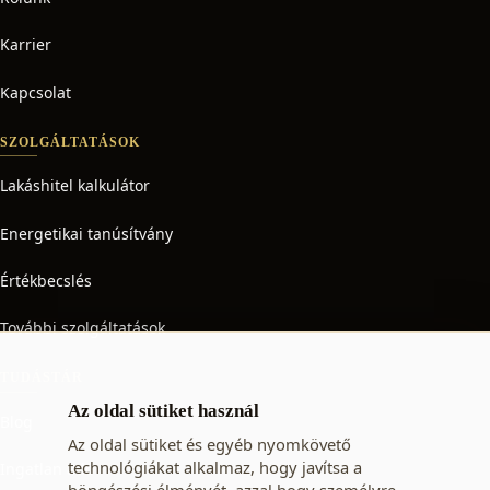
Karrier
Kapcsolat
SZOLGÁLTATÁSOK
Lakáshitel kalkulátor
Energetikai tanúsítvány
Értékbecslés
További szolgáltatások
TUDÁSTÁR
Az oldal sütiket használ
Blog
Az oldal sütiket és egyéb nyomkövető
technológiákat alkalmaz, hogy javítsa a
Ingatlan adó