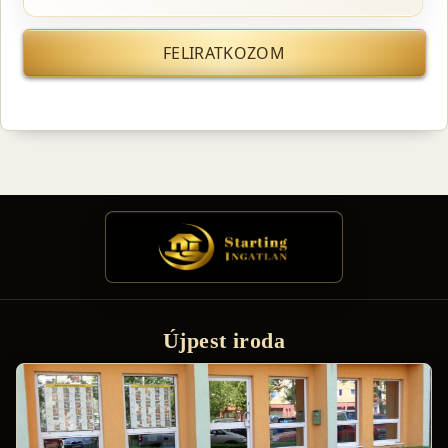
FELIRATKOZOM
Újpest iroda