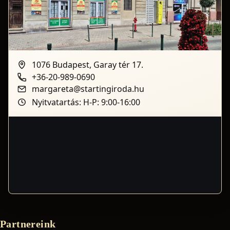
1076 Budapest, Garay tér 17.
+36-20-989-0690
margareta@startingiroda.hu
Nyitvatartás: H-P: 9:00-16:00
Partnereink