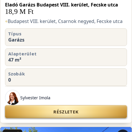
Eladó Garázs Budapest VIII. kerület, Fecske utca
18,9 M Ft
⌖
Budapest VIII. kerület, Csarnok negyed, Fecske utca
Típus
Garázs
Alapterület
47 m²
Szobák
0
Sylvester Imola
RÉSZLETEK