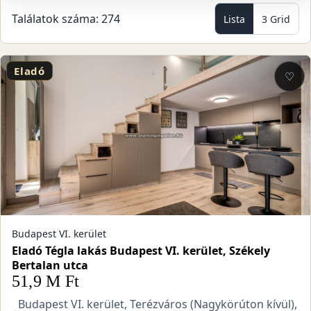
Találatok száma: 274
Lista
3 Grid
Eladó
♡
Budapest VI. kerület
Eladó Tégla lakás Budapest VI. kerület, Székely
Bertalan utca
51,9 M Ft
Budapest VI. kerület, Terézváros (Nagykörúton kívül),