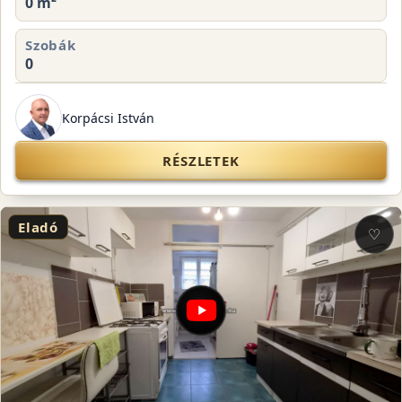
0 m²
Szobák
0
Korpácsi István
RÉSZLETEK
Eladó
♡