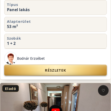
Típus
Panel lakás
Alapterület
53 m²
Szobák
1 + 2
Bodnár Erzsébet
RÉSZLETEK
Eladó
♡