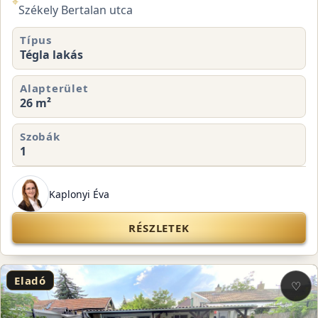
⌖
Székely Bertalan utca
Típus
Tégla lakás
Alapterület
26 m²
Szobák
1
Kaplonyi Éva
RÉSZLETEK
Eladó
♡