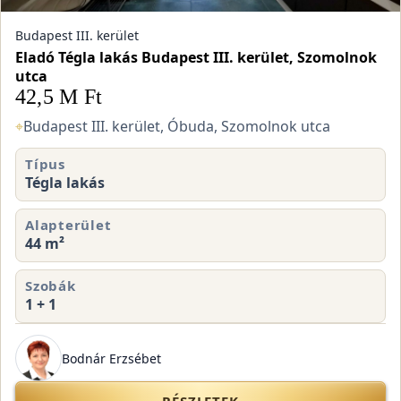
Budapest III. kerület
Eladó Tégla lakás Budapest III. kerület, Szomolnok
utca
42,5 M Ft
⌖
Budapest III. kerület, Óbuda, Szomolnok utca
Típus
Tégla lakás
Alapterület
44 m²
Szobák
1 + 1
Bodnár Erzsébet