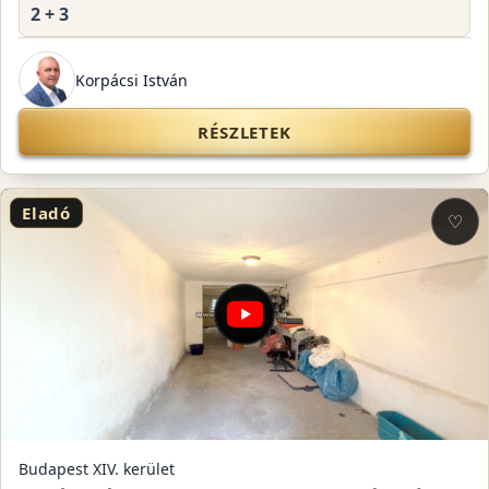
2 + 3
Korpácsi István
RÉSZLETEK
Eladó
♡
Budapest XIV. kerület