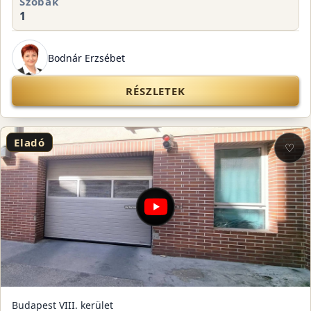
Szobák
1
Bodnár Erzsébet
RÉSZLETEK
Eladó
♡
Budapest VIII. kerület