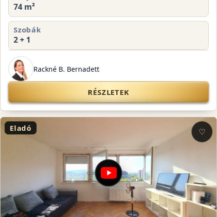
74 m²
Szobák
2 + 1
Rackné B. Bernadett
RÉSZLETEK
Eladó
♡