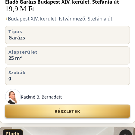
Eladó Garázs Budapest XIV. kerület, Stefánia út
19,9 M Ft
⌖
Budapest XIV. kerület, Istvánmező, Stefánia út
Típus
Garázs
Alapterület
25 m²
Szobák
0
Rackné B. Bernadett
RÉSZLETEK
Eladó