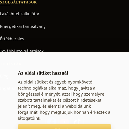
SZOLGÁLTATÁSOK
Lakáshitel kalkulátor
Energetikai tanúsítvány
Értékbecslés
További szolgáltatások
TUDÁSTÁR
Az oldal sütiket használ
Blog
Az oldal sütiket és egyéb nyomkövető
technológiákat alkalmaz, hogy javítsa a
Ingatlan adó
böngészési élményét, azzal hogy személyre
szabott tartalmakat és célzott hirdetéseket
jelenít meg, és elemzi a weboldalunk
KÖVESSEN MINKET
forgalmát, hogy megtudjuk honnan érkeztek a
látogatóink.