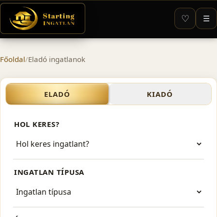
♡
☰
Főoldal
/
Eladó ingatlanok
Eladó ingatlanok Budapest
ELADÓ
KIADÓ
HOL KERES?
INGATLAN TÍPUSA