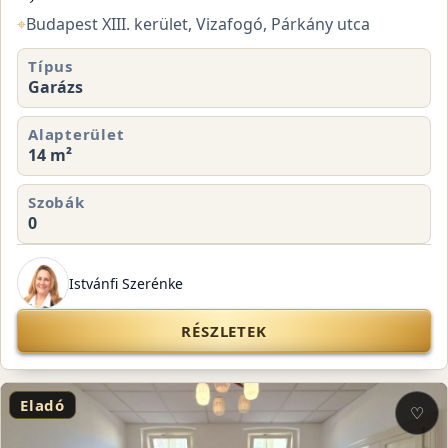
⌖
Budapest XIII. kerület, Vizafogó, Párkány utca
Típus
Garázs
Alapterület
14 m²
Szobák
0
Istvánfi Szerénke
RÉSZLETEK
Eladó
♡