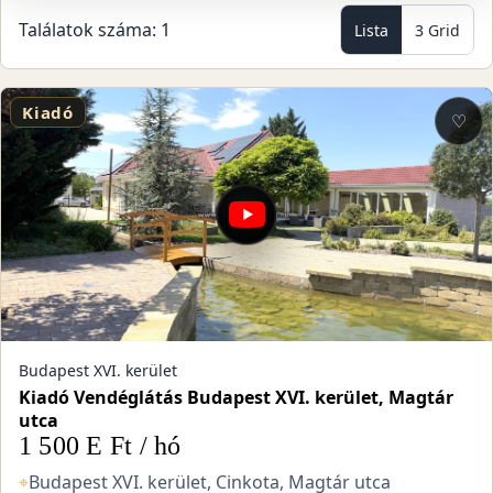
Találatok száma: 1
Lista
3 Grid
Kiadó
♡
Budapest XVI. kerület
Kiadó Vendéglátás Budapest XVI. kerület, Magtár
utca
1 500 E Ft / hó
⌖
Budapest XVI. kerület, Cinkota, Magtár utca