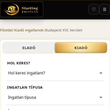
♡
☰
Főoldal
/
Kiadó ingatlanok
/
Budapest XVI. kerület
Kiadó ingatlanok – Budapes
ELADÓ
KIADÓ
HOL KERES?
INGATLAN TÍPUSA