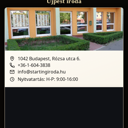
Újpest iroda
1042 Budapest, Rózsa utca 6.
+36-1-604-3838
info@startingiroda.hu
Nyitvatartás: H-P: 9:00-16:00