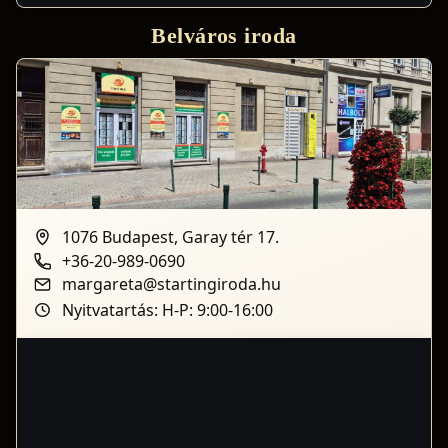
Belváros iroda
1076 Budapest, Garay tér 17.
+36-20-989-0690
margareta@startingiroda.hu
Nyitvatartás: H-P: 9:00-16:00