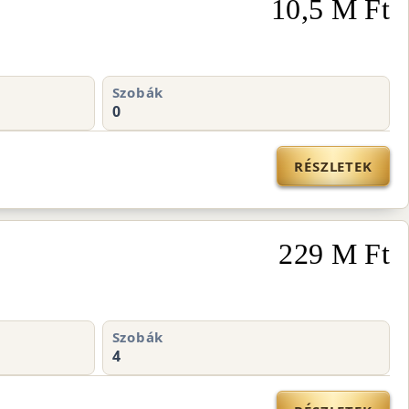
10,5 M Ft
Szobák
0
RÉSZLETEK
229 M Ft
Szobák
4