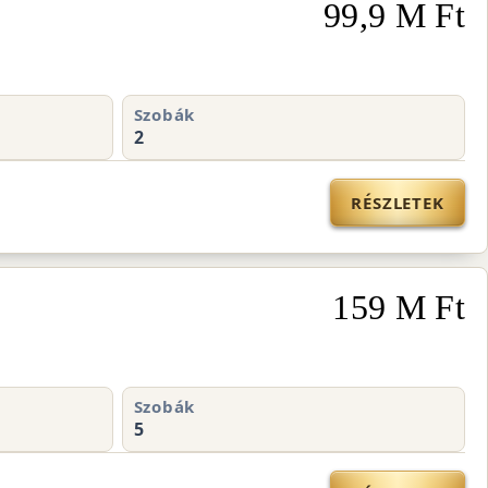
99,9 M Ft
Szobák
2
RÉSZLETEK
159 M Ft
Szobák
5