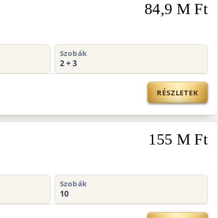
84,9 M Ft
Szobák
2 + 3
RÉSZLETEK
155 M Ft
Szobák
10