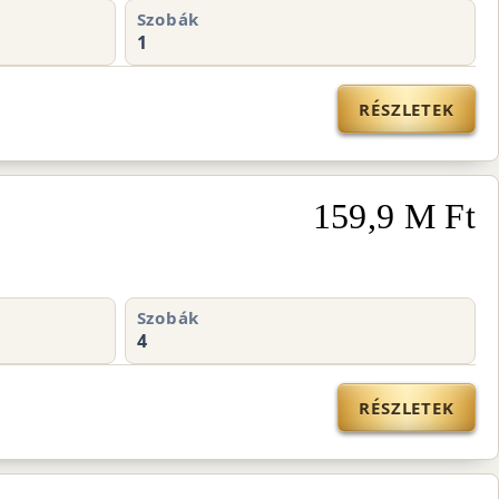
Szobák
1
RÉSZLETEK
159,9 M Ft
Szobák
4
RÉSZLETEK