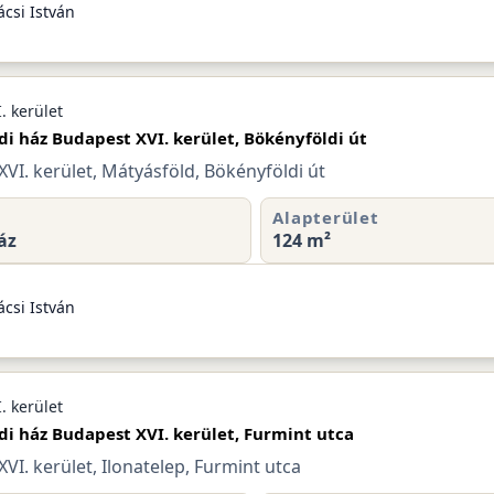
csi István
. kerület
di ház Budapest XVI. kerület, Bökényföldi út
VI. kerület, Mátyásföld, Bökényföldi út
Alapterület
áz
124 m²
csi István
. kerület
di ház Budapest XVI. kerület, Furmint utca
VI. kerület, Ilonatelep, Furmint utca