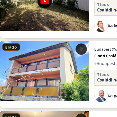
Típus
Családi h
Rack
Eladó
♡
Budapest XVI
Eladó Csalá
⌖
Budapest X
Típus
Családi h
Korpá