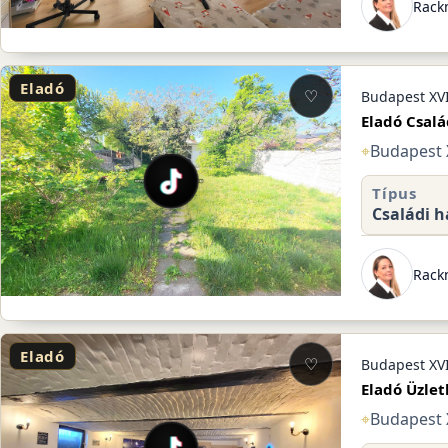
Rack
Eladó
♡
Budapest XVI
Eladó Csalá
⌖
Budapest X
Típus
Családi h
Rack
Eladó
♡
Budapest XVI
Eladó Üzlet
⌖
Budapest X