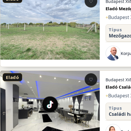
♡
Budapest XVI
Eladó Mezőg
⌖
Budapest X
Típus
Mezőgazd
Korpá
Eladó
♡
Budapest XVI
Eladó Csalá
⌖
Budapest X
Típus
Családi h