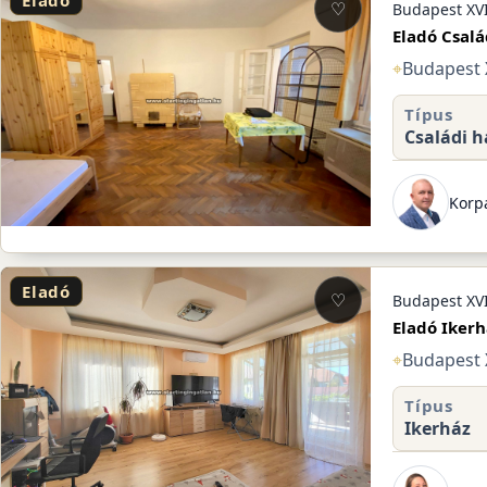
Eladó
♡
Budapest XVI
Eladó Csalá
⌖
Budapest X
Típus
Családi h
Korpá
Eladó
♡
Budapest XVI
Eladó Ikerh
⌖
Budapest X
Típus
Ikerház