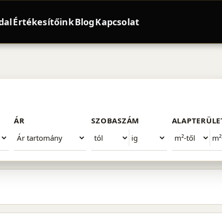
dal
Értékesítőink
Blog
Kapcsolat
t XVI. kerület
ÁR
SZOBASZÁM
ALAPTERÜLE