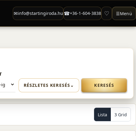
♡
✉
☎
info@startingiroda.hu
+36-1-604-3838
☰
Menü
T
RÉSZLETES KERESÉS
⌄
KERESÉS
Lista
3 Grid