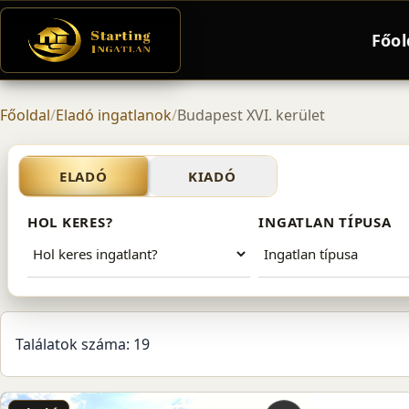
Főol
Főoldal
/
Eladó ingatlanok
/
Budapest XVI. kerület
Eladó ingatlanok – Budapes
ELADÓ
KIADÓ
HOL KERES?
INGATLAN TÍPUSA
Találatok száma: 19