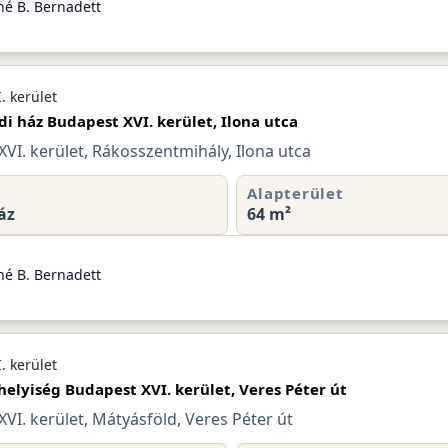
né B. Bernadett
. kerület
di ház Budapest XVI. kerület, Ilona utca
VI. kerület, Rákosszentmihály, Ilona utca
Alapterület
áz
64 m²
né B. Bernadett
. kerület
helyiség Budapest XVI. kerület, Veres Péter út
VI. kerület, Mátyásföld, Veres Péter út