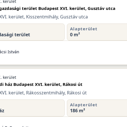
. kerület
azdasági terület Budapest XVI. kerület, Gusztáv utca
VI. kerület, Kisszentmihály, Gusztáv utca
Alapterület
asági terület
0 m²
csi István
. kerület
di ház Budapest XVI. kerület, Rákosi út
VI. kerület, Rákosszentmihály, Rákosi út
Alapterület
áz
186 m²