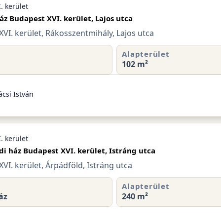
. kerület
áz Budapest XVI. kerület, Lajos utca
VI. kerület, Rákosszentmihály, Lajos utca
Alapterület
102 m²
csi István
. kerület
di ház Budapest XVI. kerület, Istráng utca
VI. kerület, Árpádföld, Istráng utca
Alapterület
áz
240 m²