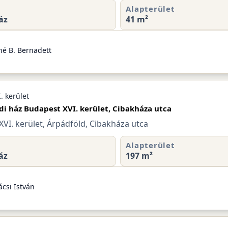
Alapterület
áz
41 m²
né B. Bernadett
. kerület
di ház Budapest XVI. kerület, Cibakháza utca
VI. kerület, Árpádföld, Cibakháza utca
Alapterület
áz
197 m²
csi István