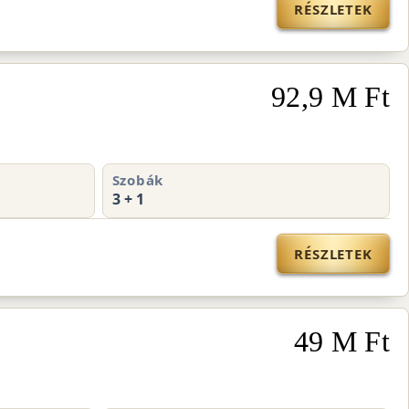
RÉSZLETEK
92,9 M Ft
Szobák
3 + 1
RÉSZLETEK
49 M Ft