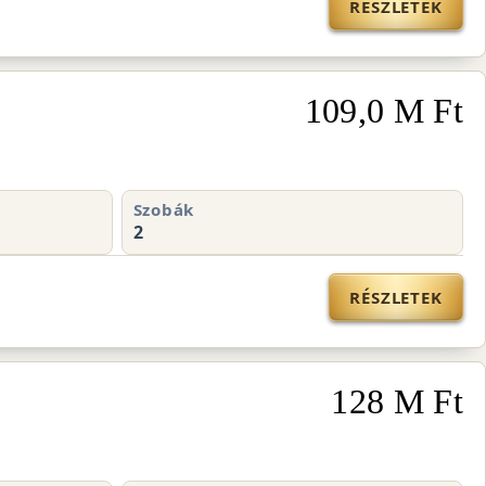
RÉSZLETEK
109,0 M Ft
Szobák
2
RÉSZLETEK
128 M Ft