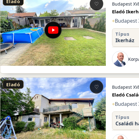
Eladó
♡
Budapest XVI
Eladó Ikerh
⌖
Budapest X
Típus
Ikerház
Korpá
Eladó
♡
Budapest XVI
Eladó Csalá
⌖
Budapest X
Típus
Családi h