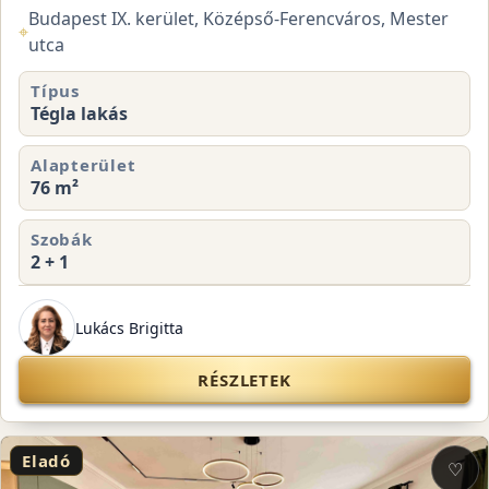
Budapest IX. kerület, Középső-Ferencváros, Mester
⌖
utca
Típus
Tégla lakás
Alapterület
76 m²
Szobák
2 + 1
Lukács Brigitta
RÉSZLETEK
Eladó
♡