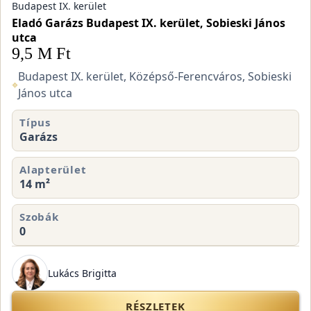
Budapest IX. kerület
Eladó Garázs Budapest IX. kerület, Sobieski János
utca
9,5 M Ft
Budapest IX. kerület, Középső-Ferencváros, Sobieski
⌖
János utca
Típus
Garázs
Alapterület
14 m²
Szobák
0
Lukács Brigitta
RÉSZLETEK