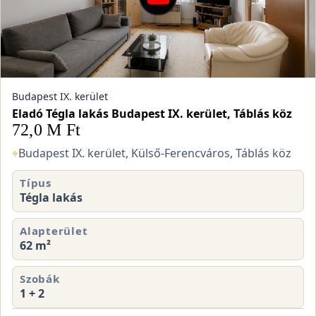
Budapest IX. kerület
Eladó Tégla lakás Budapest IX. kerület, Táblás köz
72,0 M Ft
⌖
Budapest IX. kerület, Külső-Ferencváros, Táblás köz
Típus
Tégla lakás
Alapterület
62 m²
Szobák
1 + 2