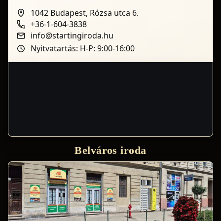
1042 Budapest, Rózsa utca 6.
+36-1-604-3838
info@startingiroda.hu
Nyitvatartás: H-P: 9:00-16:00
Belváros iroda