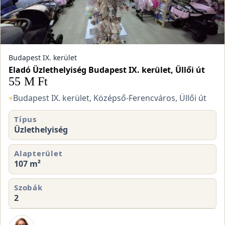
Budapest IX. kerület
Eladó Üzlethelyiség Budapest IX. kerület, Üllői út
55 M Ft
⌖
Budapest IX. kerület, Középső-Ferencváros, Üllői út
Típus
Üzlethelyiség
Alapterület
107 m²
Szobák
2