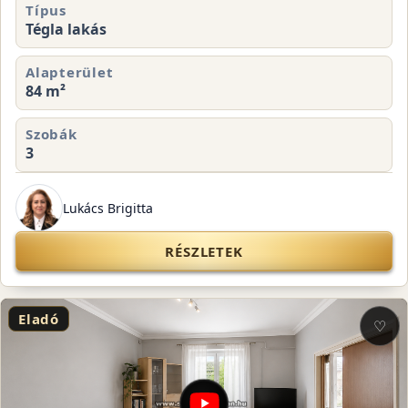
Típus
Tégla lakás
Alapterület
84 m²
Szobák
3
Lukács Brigitta
RÉSZLETEK
Eladó
♡