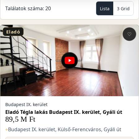
Találatok száma: 20
Lista
3 Grid
Eladó
♡
Budapest IX. kerület
Eladó Tégla lakás Budapest IX. kerület, Gyáli út
89,5 M Ft
⌖
Budapest IX. kerület, Külső-Ferencváros, Gyáli út