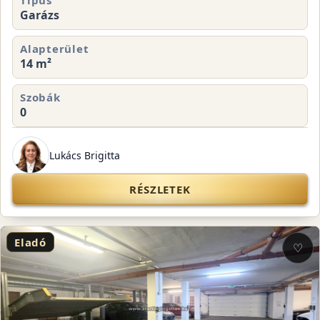
Típus
Garázs
Alapterület
14 m²
Szobák
0
Lukács Brigitta
RÉSZLETEK
Eladó
♡