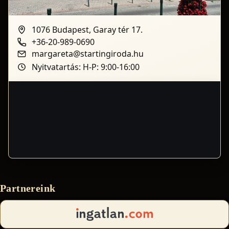
1076 Budapest, Garay tér 17.
+36-20-989-0690
margareta@startingiroda.hu
Nyitvatartás: H-P: 9:00-16:00
Partnereink