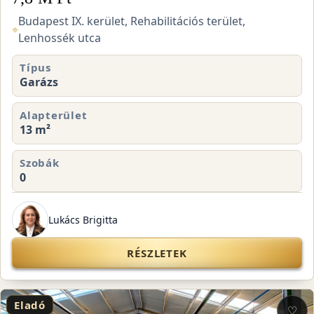
Budapest IX. kerület, Rehabilitációs terület,
⌖
Lenhossék utca
Típus
Garázs
Alapterület
13 m²
Szobák
0
Lukács Brigitta
RÉSZLETEK
Eladó
♡