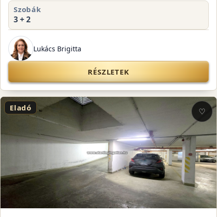
Szobák
3 + 2
Lukács Brigitta
RÉSZLETEK
Eladó
♡