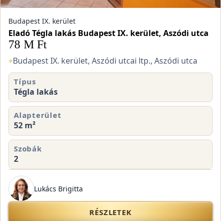
Budapest IX. kerület
Eladó Tégla lakás Budapest IX. kerület, Aszódi utca
78 M Ft
⌖
Budapest IX. kerület, Aszódi utcai ltp., Aszódi utca
Típus
Tégla lakás
Alapterület
52 m²
Szobák
2
Lukács Brigitta
RÉSZLETEK