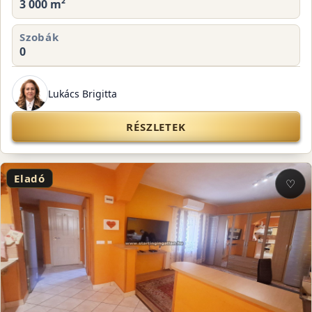
3 000 m²
Szobák
0
Lukács Brigitta
RÉSZLETEK
Eladó
♡