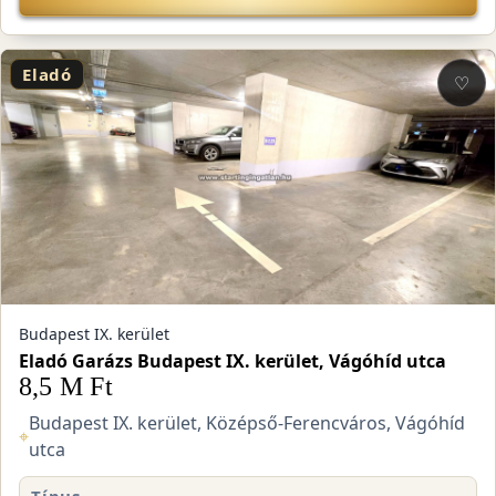
Eladó
♡
Budapest IX. kerület
Eladó Garázs Budapest IX. kerület, Vágóhíd utca
8,5 M Ft
Budapest IX. kerület, Középső-Ferencváros, Vágóhíd
⌖
utca