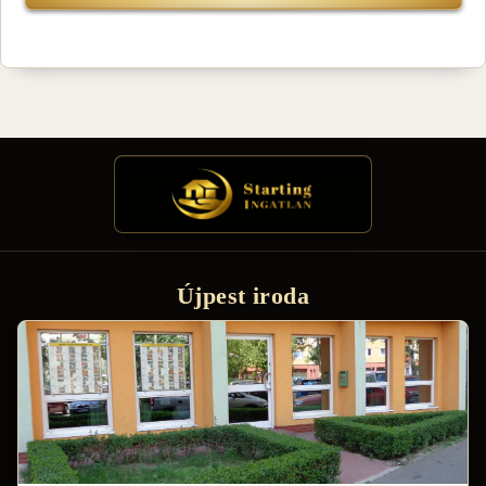
Újpest iroda