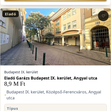
Eladó
♡
Budapest IX. kerület
Eladó Garázs Budapest IX. kerület, Angyal utca
8,9 M Ft
Budapest IX. kerület, Középső-Ferencváros, Angyal
⌖
utca
Típus