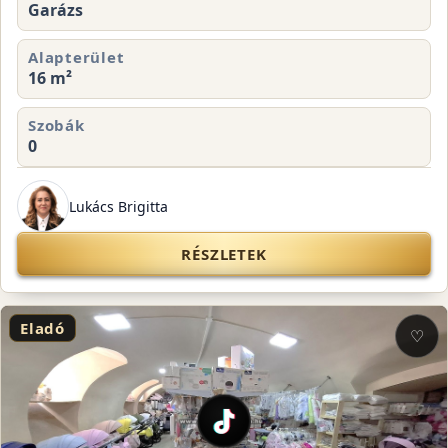
Garázs
Alapterület
16 m²
Szobák
0
Lukács Brigitta
RÉSZLETEK
Eladó
♡