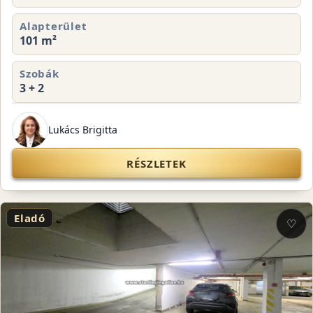
Alapterület
101 m²
Szobák
3 + 2
Lukács Brigitta
RÉSZLETEK
Eladó
♡