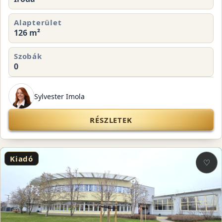
Alapterület
126 m²
Szobák
0
Sylvester Imola
RÉSZLETEK
Kiadó
♡