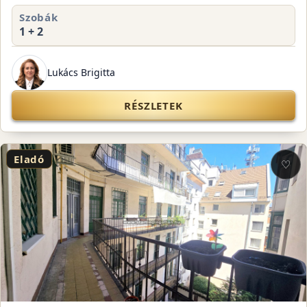
Szobák
1 + 2
Lukács Brigitta
RÉSZLETEK
Eladó
♡