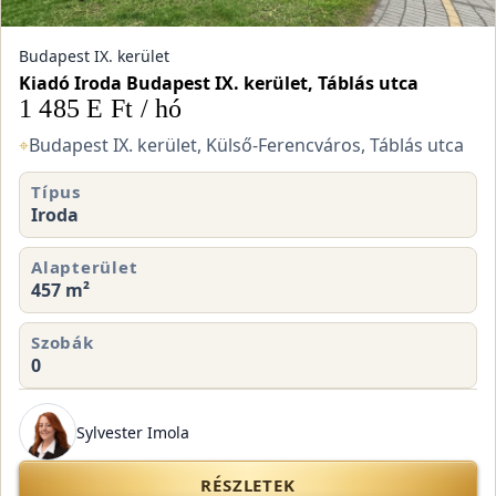
Budapest IX. kerület
Kiadó Iroda Budapest IX. kerület, Táblás utca
1 485 E Ft / hó
⌖
Budapest IX. kerület, Külső-Ferencváros, Táblás utca
Típus
Iroda
Alapterület
457 m²
Szobák
0
Sylvester Imola
RÉSZLETEK