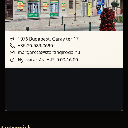
1076 Budapest, Garay tér 17.
+36-20-989-0690
margareta@startingiroda.hu
Nyitvatartás: H-P: 9:00-16:00
Partnereink