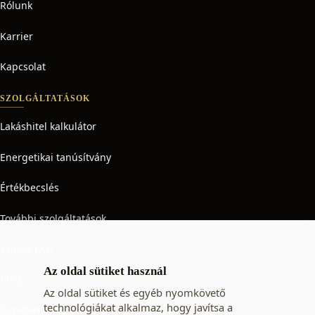
Rólunk
Karrier
Kapcsolat
SZOLGÁLTATÁSOK
Lakáshitel kalkulátor
Energetikai tanúsítvány
Értékbecslés
További szolgáltatások
TUDÁSTÁR
Az oldal sütiket használ
Blog
Az oldal sütiket és egyéb nyomkövető
technológiákat alkalmaz, hogy javítsa a
Ingatlan adó