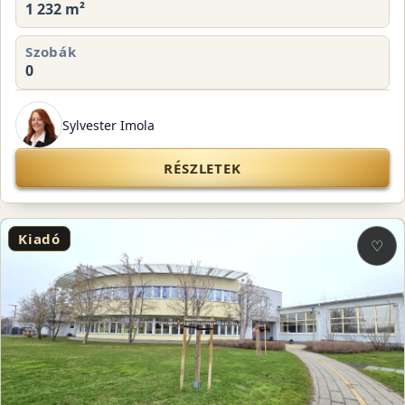
1 232 m²
Szobák
0
Sylvester Imola
RÉSZLETEK
Kiadó
♡