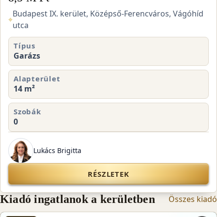
Budapest IX. kerület, Középső-Ferencváros, Vágóhíd
⌖
utca
Típus
Garázs
Alapterület
14 m²
Szobák
0
Lukács Brigitta
RÉSZLETEK
Kiadó ingatlanok a kerületben
Összes kiadó