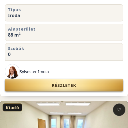
Típus
Iroda
Alapterület
88 m²
Szobák
0
Sylvester Imola
RÉSZLETEK
Kiadó
♡