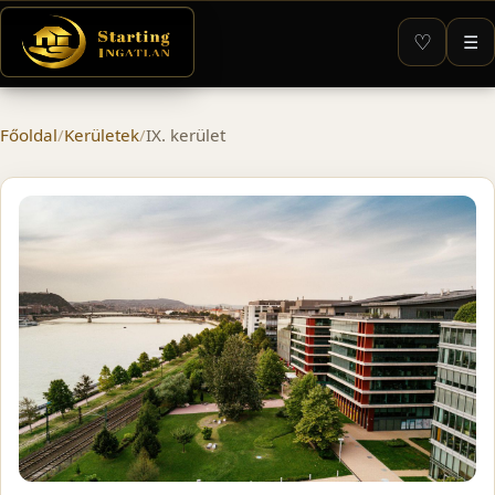
♡
☰
Főoldal
/
Kerületek
/
IX. kerület