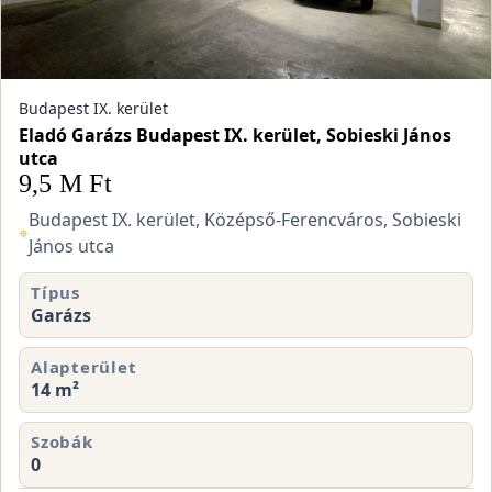
Budapest IX. kerület
Eladó Garázs Budapest IX. kerület, Sobieski János
utca
9,5 M Ft
Budapest IX. kerület, Középső-Ferencváros, Sobieski
⌖
János utca
Típus
Garázs
Alapterület
14 m²
Szobák
0