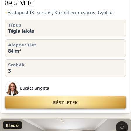
89,5 M Ft
⌖
Budapest IX. kerület, Külső-Ferencváros, Gyáli út
Típus
Tégla lakás
Alapterület
84 m²
Szobák
3
Lukács Brigitta
RÉSZLETEK
Eladó
♡