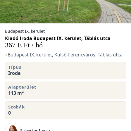
Budapest IX. kerület
Kiadó Iroda Budapest IX. kerület, Táblás utca
367 E Ft / hó
⌖
Budapest IX. kerület, Külső-Ferencváros, Táblás utca
Típus
Iroda
Alapterület
113 m²
Szobák
0
Sylvester Imola