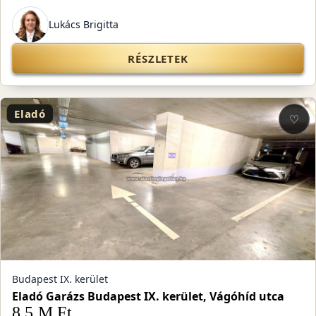
Lukács Brigitta
RÉSZLETEK
Eladó
♡
Budapest IX. kerület
Eladó Garázs Budapest IX. kerület, Vágóhíd utca
8,5 M Ft