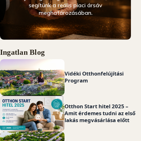
segítünk a reális piaci ársáv
meghatározásában.
Ingatlan Blog és Népszerű Kerületek
Ingatlan Blog
Vidéki Otthonfelújítási
Program
ÉRTÉKBECSLÉS INDÍTÁSA
Otthon Start hitel 2025 –
Amit érdemes tudni az első
lakás megvásárlása előtt