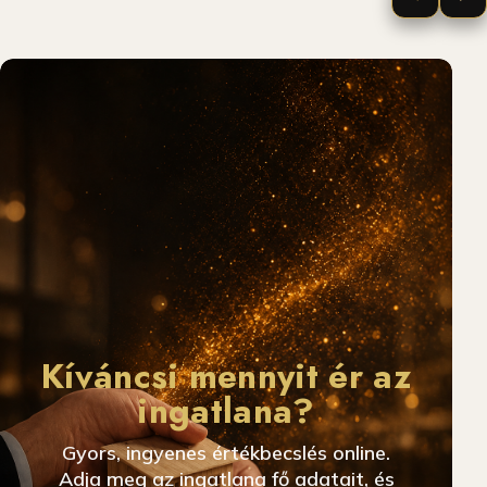
Kíváncsi mennyit ér az
ingatlana?
Gyors, ingyenes értékbecslés online.
Adja meg az ingatlana fő adatait, és