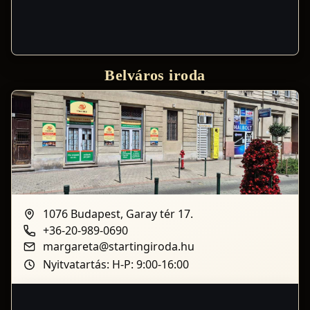
Belváros iroda
1076 Budapest, Garay tér 17.
+36-20-989-0690
margareta@startingiroda.hu
Nyitvatartás: H-P: 9:00-16:00