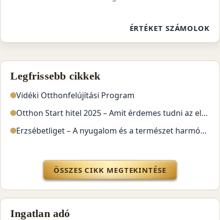
ÉRTÉKET SZÁMOLOK
Kiemelt blog és szolgáltatás blokkok
Legfrissebb cikkek
Vidéki Otthonfelújítási Program
Otthon Start hitel 2025 – Amit érdemes tudni az első lakás megvásárlása előtt
Erzsébetliget – A nyugalom és a természet harmóniája
ÖSSZES CIKK MEGTEKINTÉSE
Ingatlan adó