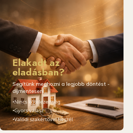
Elakadt az
eladásban?
Segítünk meghozni a legjobb döntést -
díjmentesen
•
Nincs kötelezettség
•
Gyors válasz
•
Valódi szakértővel beszél