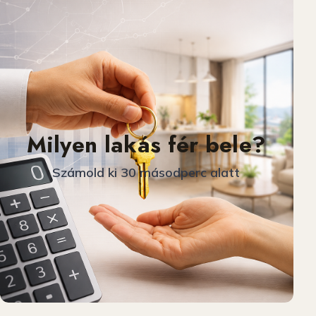
Milyen lakás fér bele?
Számold ki 30 másodperc alatt