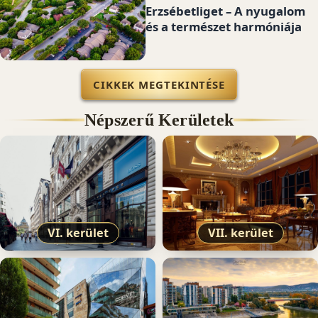
Erzsébetliget – A nyugalom
és a természet harmóniája
CIKKEK MEGTEKINTÉSE
Népszerű Kerületek
VI. kerület
VII. kerület