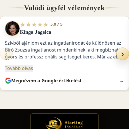
Valódi ügyfél vélemények
★
★
★
★
★
5,0 / 5
Kinga Jagelca
Szívből ajánlom ezt az ingatlanirodát és különösen az
+36 1 604 3838
Bíró Zsuzsa ingatlanost mindenkinek, aki megbízható,
‹
›
gyors és professzionális segítséget keres. Már az első
pillanattól kezdve maximálisan figyelembe vették az
Tovább olvas
igényeimet, és végig úgy éreztem, hogy a legjobb
kezekben van az ingatlanom. Rendkívül rövid idő alatt
Megnézem a Google értékelést
→
sikerült értékesíteniük a 13 kerületi ingatlanomat,
miközben minden lépésről folyamatosan
1 / 32
tájékoztattak. Ami számomra különösen sokat
jelentett, hogy a teljes ügyintézést és adminisztrációt
kifogástalanul lebonyolították, miközben én külföldön
tartózkodtam. Egyetlen pillanatig sem kellett
aggódnom, mert minden dokumentumot, egyeztetést