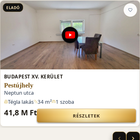
ELADÓ
BUDAPEST XV. KERÜLET
Pestújhely
Neptun utca
Tégla lakás
34 m²
1 szoba
41,8 M Ft
RÉSZLETEK