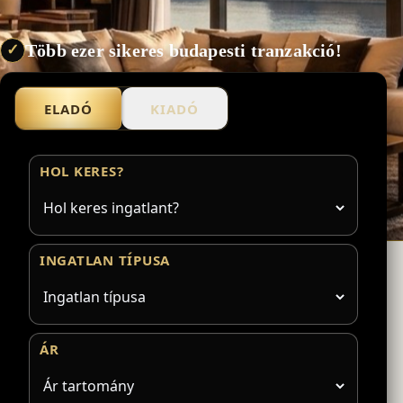
Több ezer sikeres budapesti tranzakció!
✓
ELADÓ
KIADÓ
HOL KERES?
INGATLAN TÍPUSA
ÁR