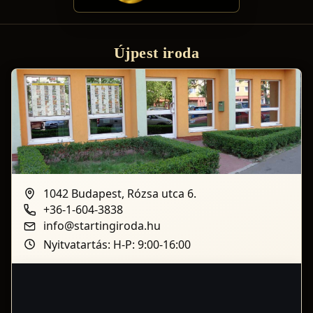
és hivatalos teendőt precízen, pontosan és
professzionálisan intéztek. Tényleg nyugodtan
hátradőlhettem, hiszen tudtam, hogy minden a lehető
Újpest iroda
legnagyobb rendben zajlik. Ritkán találkozni ennyire
felkészült, lelkiismeretes és megbízható
szakemberekkel. Hálás vagyok a kiemelkedő
munkájukért, és teljes szívből ajánlom őket
mindenkinek, aki stresszmentesen, biztonságban és a
lehető legjobb eredménnyel szeretné eladni az
ingatlanát. Köszönöm a fantasztikus munkát!
1042 Budapest, Rózsa utca 6.
+36-1-604-3838
info@startingiroda.hu
Nyitvatartás: H-P: 9:00-16:00